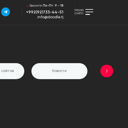
Звоните
Пн-Пт:
9 - 18
МЕНЮ
+992(92)733-44-51
САЙТА
info@doodle.tj
 сайтов
Новости
SEO