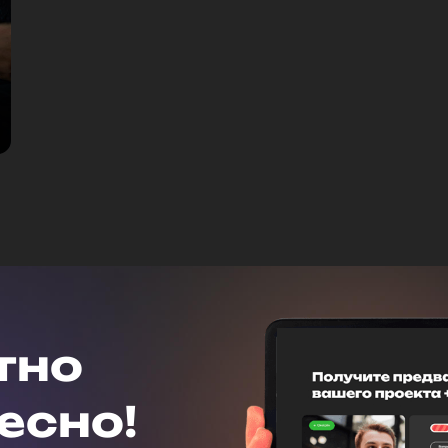
тно
есно!