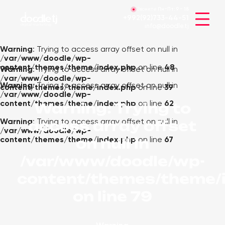
Звоните
Пн-Пт:
9 - 18
+992(92)733-44-51
info@doodle.tj
Warning
: Trying to access array offset on null in
/var/www/doodle/wp-
content/themes/theme/index.php
on line
48
Warning
: Trying to access array offset on null in
/var/www/doodle/wp-
Warning
: Trying to access array offset on null in
content/themes/theme/index.php
on line
39
/var/www/doodle/wp-
content/themes/theme/index.php
on line
62
Warning
: Trying to
access array offset
Warning
: Trying to access array offset on null in
/var/www/doodle/wp-
on null in
content/themes/theme/index.php
on line
67
/var/www/doodle/wp-
content/themes/theme/
on line
79