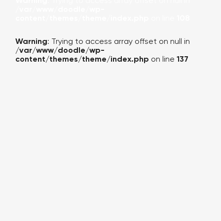
Warning
: Trying to access array offset on null in
/var/www/doodle/wp-
content/themes/theme/index.php
on line
108
Warning
: Trying to access array offset on null in
/var/www/doodle/wp-
content/themes/theme/index.php
on line
137
КАЛЬКУЛЯТОР
ПОРТФОЛИО
О КОМПАНИИ
УСЛУГИ
БЛОГ (НОВОСТИ)