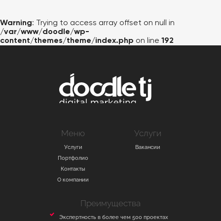
ВАКАНСИИ
Warning
: Trying to access array offset on null in
КОНТАКТЫ
/var/www/doodle/wp-
content/themes/theme/index.php
on line
192
Меню
Услуги
Услуги
Вакансии
Портфолио
Контакты
О компании
Преимущества
Экспертность в более чем 500 проектах