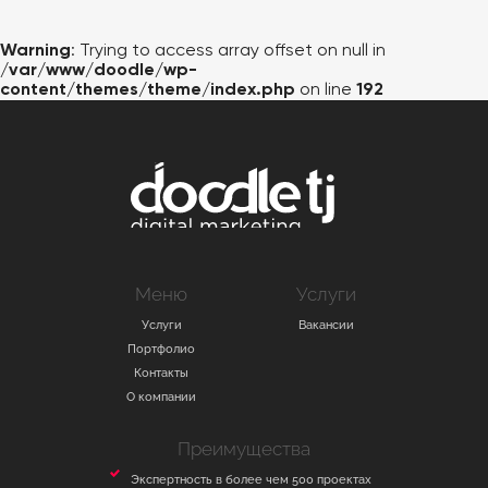
ВАКАНСИИ
Warning
: Trying to access array offset on null in
КОНТАКТЫ
/var/www/doodle/wp-
content/themes/theme/index.php
on line
192
Меню
Услуги
Услуги
Вакансии
Портфолио
Контакты
О компании
Преимущества
Экспертность в более чем 500 проектах