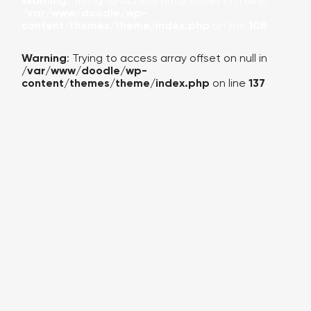
Warning
: Trying to access array offset on null in
/var/www/doodle/wp-
content/themes/theme/index.php
on line
108
Warning
: Trying to access array offset on null in
/var/www/doodle/wp-
content/themes/theme/index.php
on line
137
КАЛЬКУЛЯТОР
ПОРТФОЛИО
О КОМПАНИИ
УСЛУГИ
БЛОГ (НОВОСТИ)