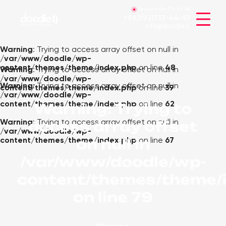
Звоните
Пн-Пт:
9 - 18
+992(92)733-44-51
info@doodle.tj
Warning
: Trying to access array offset on null in
/var/www/doodle/wp-
content/themes/theme/index.php
on line
48
Warning
: Trying to access array offset on null in
/var/www/doodle/wp-
Warning
: Trying to access array offset on null in
content/themes/theme/index.php
on line
39
/var/www/doodle/wp-
content/themes/theme/index.php
on line
62
Warning
: Trying to
access array offset
Warning
: Trying to access array offset on null in
/var/www/doodle/wp-
on null in
content/themes/theme/index.php
on line
67
/var/www/doodle/wp-
content/themes/theme/
on line
79