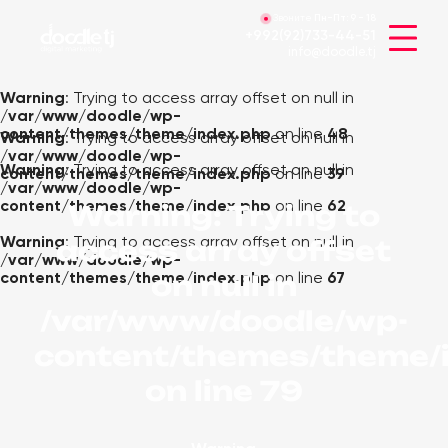
Звоните
Пн-Пт:
9 - 18
+992(92)733-44-51
info@doodle.tj
Warning
: Trying to access array offset on null in
/var/www/doodle/wp-
content/themes/theme/index.php
on line
48
Warning
: Trying to access array offset on null in
/var/www/doodle/wp-
Warning
: Trying to access array offset on null in
content/themes/theme/index.php
on line
39
/var/www/doodle/wp-
content/themes/theme/index.php
on line
62
Warning
: Trying to
access array offset
Warning
: Trying to access array offset on null in
/var/www/doodle/wp-
on null in
content/themes/theme/index.php
on line
67
/var/www/doodle/wp-
content/themes/theme/
on line
79