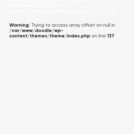
Warning
: Trying to access array offset on null in
/var/www/doodle/wp-
content/themes/theme/index.php
on line
108
Warning
: Trying to access array offset on null in
/var/www/doodle/wp-
content/themes/theme/index.php
on line
137
КАЛЬКУЛЯТОР
ПОРТФОЛИО
О КОМПАНИИ
УСЛУГИ
БЛОГ (НОВОСТИ)