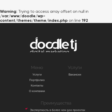
ВАКАНСИИ
Warning
: Trying to access array offset on null in
КОНТАКТЫ
/var/www/doodle/wp-
content/themes/theme/index.php
on line
192
Меню
Услуги
Услуги
Вакансии
Портфолио
Контакты
О компании
Преимущества
Экспертность в более чем 500 проектах