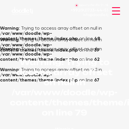
Звоните
Пн-Пт:
9 - 18
+992(92)733-44-51
info@doodle.tj
Warning
: Trying to access array offset on null in
/var/www/doodle/wp-
content/themes/theme/index.php
on line
48
Warning
: Trying to access array offset on null in
/var/www/doodle/wp-
Warning
: Trying to access array offset on null in
content/themes/theme/index.php
on line
39
/var/www/doodle/wp-
content/themes/theme/index.php
on line
62
Warning
: Trying to
access array offset
Warning
: Trying to access array offset on null in
/var/www/doodle/wp-
on null in
content/themes/theme/index.php
on line
67
/var/www/doodle/wp-
content/themes/theme/
on line
79