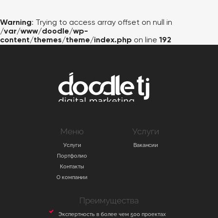
ВАКАНСИИ
Warning
: Trying to access array offset on null in
КОНТАКТЫ
/var/www/doodle/wp-
content/themes/theme/index.php
on line
192
Меню
Услуги
Услуги
Вакансии
Портфолио
Контакты
О компании
Преимущества
Экспертность в более чем 500 проектах