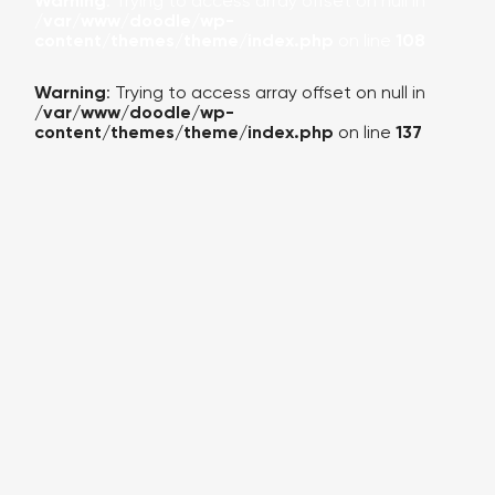
Warning
: Trying to access array offset on null in
/var/www/doodle/wp-
content/themes/theme/index.php
on line
108
Warning
: Trying to access array offset on null in
/var/www/doodle/wp-
content/themes/theme/index.php
on line
137
КАЛЬКУЛЯТОР
ПОРТФОЛИО
О КОМПАНИИ
УСЛУГИ
БЛОГ (НОВОСТИ)