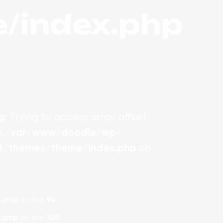
/index.php
g
: Trying to access array offset
in
/var/www/doodle/wp-
t/themes/theme/index.php
on
.php
on line
94
.php
on line
108