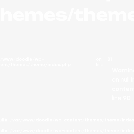
themes/theme
r/www/doodle/wp-
on
81
tent/themes/theme/index.php
line
Warnin
on null 
conten
line
90
ll in
/var/www/doodle/wp-content/themes/theme/index
ll in
/var/www/doodle/wp-content/themes/theme/index