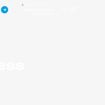
Звоните
Пн-Пт:
9 - 18
МЕНЮ
+992(92)733-44-51
САЙТА
info@doodle.tj
cess