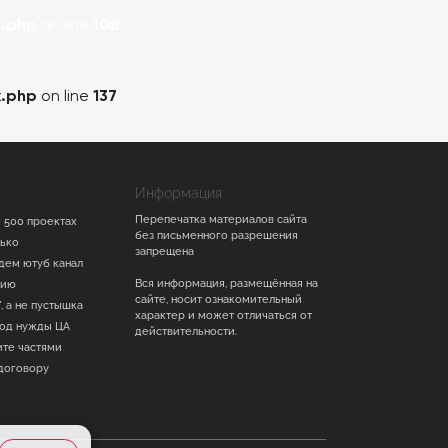
.php
on line
108
.php
on line
137
Информация
Перепечатка материалов сайта
 500 проектах
без письменного разрешения
лько
запрещена
дем ютуб канал
Вся информация, размещённая на
тию
сайте, носит ознакомительный
, а не пустышка
характер и может отличаться от
под нужды ЦА
действительности.
ите частями
договору