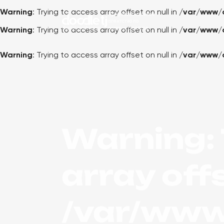
Warning
: Trying to access array offset on null in
/var/www/
Профессиональное
агентство по
созданию сайтов
Warning
: Trying to access array offset on null in
/var/www/
Warning
: Trying to access array offset on null in
/var/www/
Warning
:
array offs
/var/www