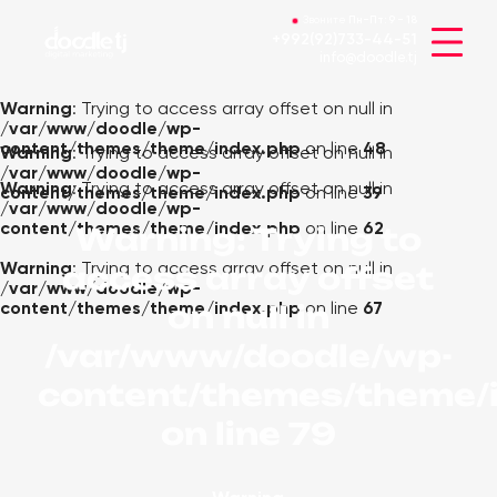
Звоните
Пн-Пт:
9 - 18
+992(92)733-44-51
info@doodle.tj
Warning
: Trying to access array offset on null in
/var/www/doodle/wp-
content/themes/theme/index.php
on line
48
Warning
: Trying to access array offset on null in
/var/www/doodle/wp-
Warning
: Trying to access array offset on null in
content/themes/theme/index.php
on line
39
/var/www/doodle/wp-
content/themes/theme/index.php
on line
62
Warning
: Trying to
access array offset
Warning
: Trying to access array offset on null in
/var/www/doodle/wp-
on null in
content/themes/theme/index.php
on line
67
/var/www/doodle/wp-
content/themes/theme/
on line
79