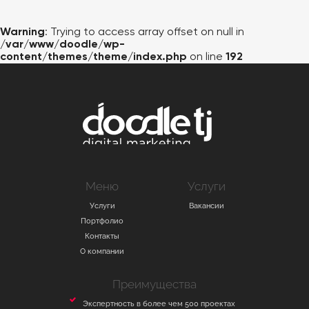
ВАКАНСИИ
Warning
: Trying to access array offset on null in
КОНТАКТЫ
/var/www/doodle/wp-
content/themes/theme/index.php
on line
192
Меню
Услуги
Услуги
Вакансии
Портфолио
Контакты
О компании
Преимущества
Экспертность в более чем 500 проектах