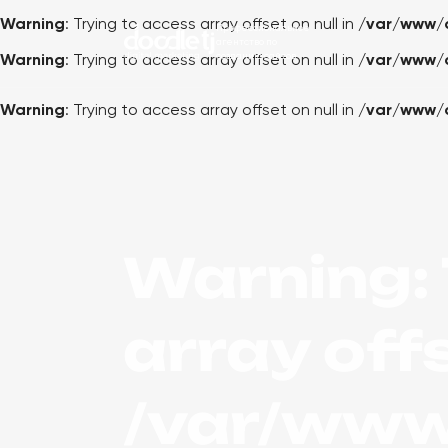
Warning
: Trying to access array offset on null in
/var/www/
Профессиональное
агентство по
созданию сайтов
Warning
: Trying to access array offset on null in
/var/www/
Warning
: Trying to access array offset on null in
/var/www/
Warning
:
array offs
/var/www