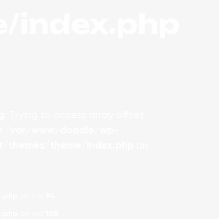
/index.php
g
: Trying to access array offset
in
/var/www/doodle/wp-
t/themes/theme/index.php
on
.php
on line
94
.php
on line
108