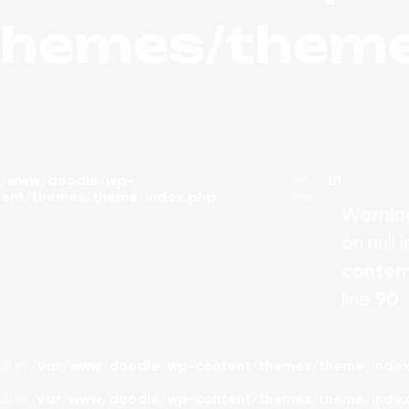
themes/theme
r/www/doodle/wp-
on
81
tent/themes/theme/index.php
line
Warnin
on null 
conten
line
90
ll in
/var/www/doodle/wp-content/themes/theme/index
ll in
/var/www/doodle/wp-content/themes/theme/index