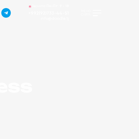
Звоните
Пн-Пт:
9 - 18
МЕНЮ
+992(92)733-44-51
САЙТА
info@doodle.tj
cess