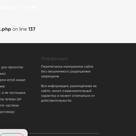
.php
on line
108
.php
on line
137
Информация
Перепечатка материалов сайта
 500 проектах
без письменного разрешения
лько
запрещена
дем ютуб канал
Вся информация, размещённая на
тию
сайте, носит ознакомительный
, а не пустышка
характер и может отличаться от
под нужды ЦА
действительности.
ите частями
договору