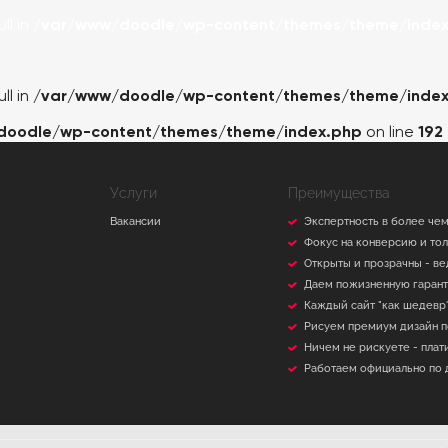
ll in
/var/www/doodle/wp-content/themes/theme/index
ll in
/var/www/doodle/wp-content/themes/theme/index
doodle/wp-content/themes/theme/index.php
on line
192
Услуги
Преимущества
Вакансии
Экспертность в более чем
Фокус на конверсию и то
Открыты и прозрачны - ве
Даем пожизненную гаран
Каждый сайт "как шедевр"
Рисуем премиум дизайн 
Ничем не рискуете - плат
Работаем официально по 