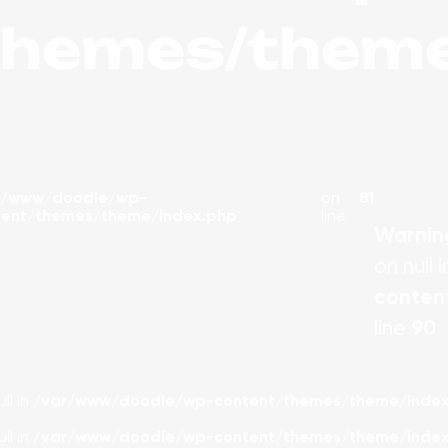
themes/theme
r/www/doodle/wp-
on
81
tent/themes/theme/index.php
line
Warnin
on null 
conten
line
90
ll in
/var/www/doodle/wp-content/themes/theme/index
ll in
/var/www/doodle/wp-content/themes/theme/index