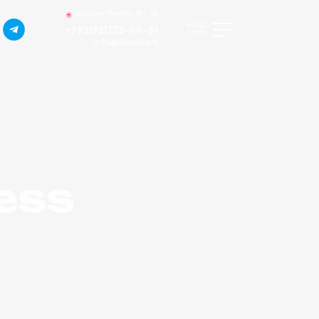
Звоните
Пн-Пт:
9 - 18
МЕНЮ
+992(92)733-44-51
САЙТА
info@doodle.tj
cess