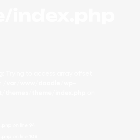
/index.php
g
: Trying to access array offset
in
/var/www/doodle/wp-
t/themes/theme/index.php
on
.php
on line
94
.php
on line
108