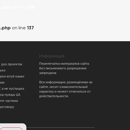
.php
on line
108
.php
on line
137
Информация
Перепечатка материалов сайта
 500 проектах
без письменного разрешения
лько
запрещена
дем ютуб канал
Вся информация, размещённая на
тию
сайте, носит ознакомительный
, а не пустышка
характер и может отличаться от
под нужды ЦА
действительности.
ите частями
договору