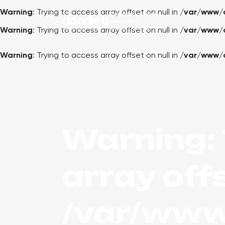
Warning
: Trying to access array offset on null in
/var/www/
Профессиональное
агентство по
созданию сайтов
Warning
: Trying to access array offset on null in
/var/www/
Warning
: Trying to access array offset on null in
/var/www/
Warning
:
array offs
/var/www