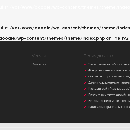
ll in
/var/www/doodle/wp-content/themes/theme/index
ll in
/var/www/doodle/wp-content/themes/theme/index
doodle/wp-content/themes/theme/index.php
on line
192
Услуги
Преимущества
Вакансии
Экспертность в более чем
Фокус на конверсию и то
Открыты и прозрачны - ве
Даем пожизненную гаран
Каждый сайт "как шедевр"
Рисуем премиум дизайн 
Ничем не рискуете - плат
Работаем официально по 